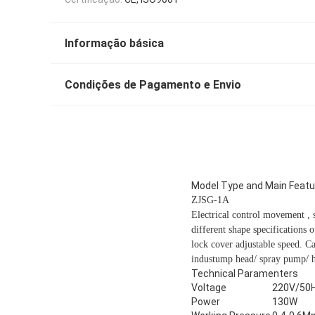
Informação básica
Condições de Pagamento e Envio
Model Type and Main Featu
ZJSG-1A
Electrical control movement , s
different shape specifications 
lock cover adjustable speed. Ca
industump head/ spray pump/ h
Technical Paramenters
Voltage
220V/50H
Power
130W