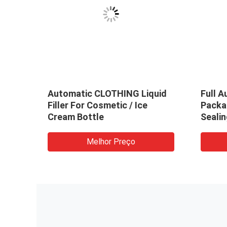
Automatic CLOTHING Liquid
Full 
i
Filler For Cosmetic / Ice
Packa
tic
Cream Bottle
Seali
Soap 
ine
Cardb
Melhor Preço
Packa