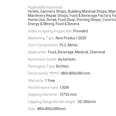
Applicable Industries:
Hotels, Garment Shops, Building Material Shops, Man
Machinery Repair Shops, Food & Beverage Factory, F
Home Use, Retail, Food Shop, Printing Shops, Constru
Energy & Mining, Food & Bevera
Video outgoing-inspection:
Provided
Marketing Type:
New Product 2020
Core Components:
PLC, Motor
Application:
Food, Beverage, Medical, Chemical
Automatic Grade:
Automatic
Packaging Type:
Bottles
Dimension(L*W*H):
480x400x580 mm
Warranty:
1 Year
Performance rate:
130W
Capping Diameter:
15*55 mm
Capping Range Bottle height::
50-300mm
Size:
480x400x580mm