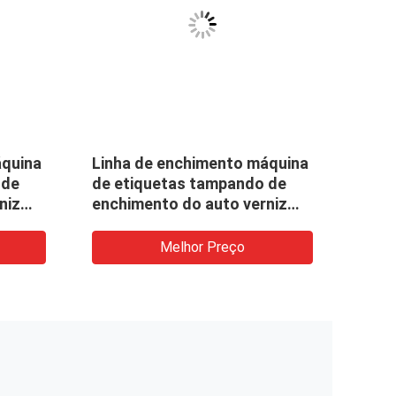
áquina
Linha de enchimento máquina
Work
 de
de etiquetas tampando de
Crea
niz
enchimento do auto verniz
Bott
fa do
para as unhas da garrafa do
Driv
e
conta-gotas do vidro de
Melhor Preço
garrafa da tintura