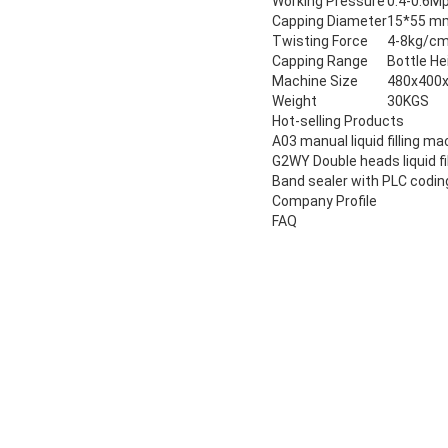
Working Pressure
0.4-0.6M
Capping Diameter
15*55 m
Twisting Force
4-8kg/c
Capping Range
Bottle H
Machine Size
480x400
Weight
30KGS
Hot-selling Products
A03 manual liquid filling ma
G2WY Double heads liquid fi
Band sealer with PLC codin
Company Profile
FAQ