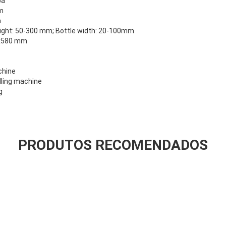
pa
m
m
eight: 50-300 mm; Bottle width: 20-100mm
x580 mm
chine
lling machine
g
PRODUTOS RECOMENDADOS