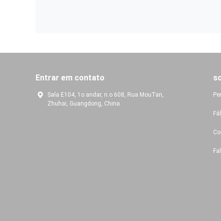
Entrar em contato
s
Sala E104, 1o andar, n.o 608, Rua MouTan,
Pe
Zhuhai, Guangdong, China
Fá
Co
Fa