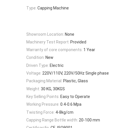
Type:
Capping Machine
Showroom Location:
None
Machinery Test Report:
Provided
Warranty of core components:
1 Year
Condition:
New
Driven Type:
Electric
Voltage:
220V/110V, 220V/50Hz Single phase
Packaging Material:
Plastic, Glass
Weight:
30 KG, 30KGS
Key Selling Points:
Easy to Operate
Working Pressure:
0.4-0.6 Mpa
Twisting Force:
4-8kg/cm
Capping Range Bottle width:
20-100 mm
Certificação:
CE, ISO9001