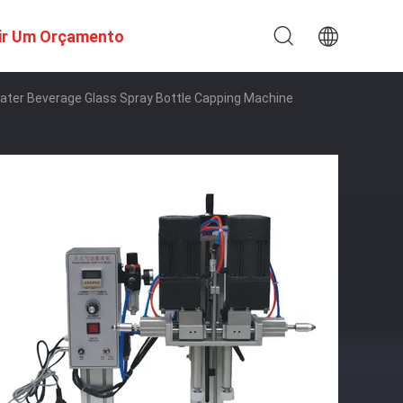
ir Um Orçamento
ter Beverage Glass Spray Bottle Capping Machine