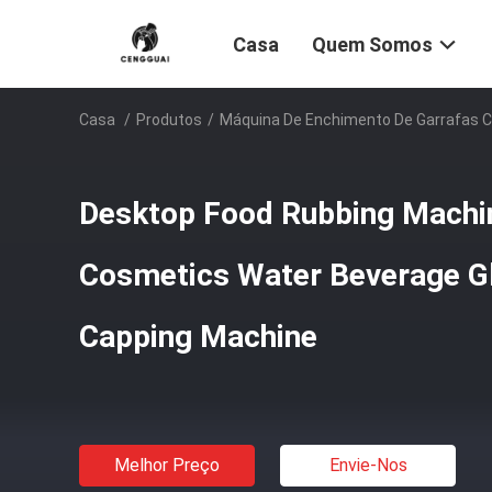
Casa
Quem Somos
Casa
/
Produtos
/
Máquina De Enchimento De Garrafas 
Desktop Food Rubbing Machi
Cosmetics Water Beverage Gl
Capping Machine
Melhor Preço
Envie-Nos