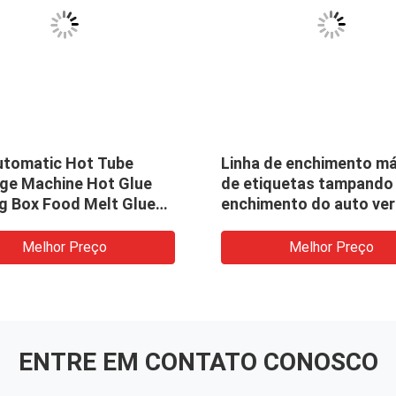
Automatic Hot Tube
Linha de enchimento m
ge Machine Hot Glue
de etiquetas tampando
ng Box Food Melt Glue
enchimento do auto ver
Bottle Face Mask
para as unhas da garra
oard Box Cosmetic
conta-gotas do vidro d
Melhor Preço
Melhor Preço
ging Machine
garrafa da tintura
ENTRE EM CONTATO CONOSCO